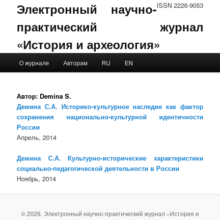
Электронный научно-
ISSN 2226-9053
практический журнал
«История и археология»
Main menu
О журнале
Авторам
RU
EN
Skip to primary content
Skip to secondary content
Автор:
Demina S.
Демина С.А. Историко-культурное наследие как фактор
сохранения национально-культурной идентичности
России
Апрель, 2014
Демина С.А. Культурно-исторические характеристики
социально-педагогической деятельности в России
Ноябрь, 2014
© 2026. Электронный научно-практический журнал «История и