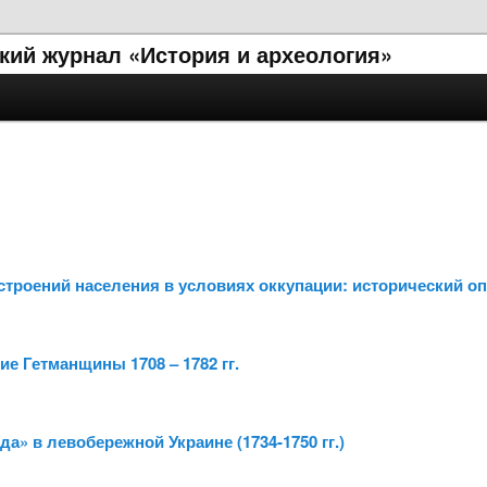
кий журнал «История и археология»
троений населения в условиях оккупации: исторический опы
е Гетманщины 1708 – 1782 гг.
а» в левобережной Украине (1734-1750 гг.)