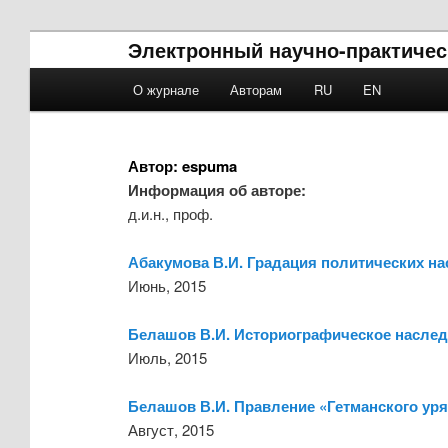
Электронный научно-практичес
Main menu
О журнале
Авторам
RU
EN
Skip to primary content
Skip to secondary content
Автор:
espuma
Информация об авторе:
д.и.н., проф.
Абакумова В.И. Градация политических нас
Июнь, 2015
Белашов В.И. Историографическое наследи
Июль, 2015
Белашов В.И. Правление «Гетманского уряд
Август, 2015