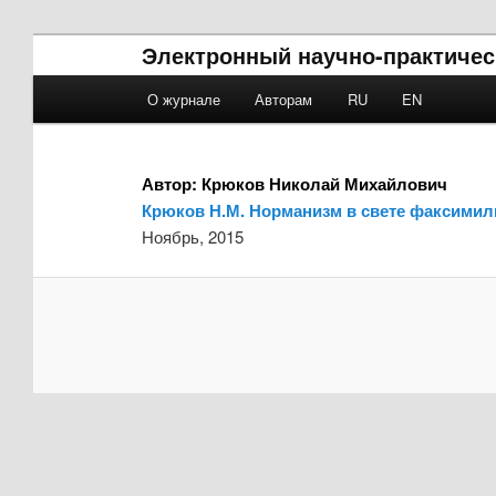
Электронный научно-практичес
Main menu
О журнале
Авторам
RU
EN
Skip to primary content
Skip to secondary content
Автор:
Крюков Николай Михайлович
Крюков Н.М. Норманизм в свете факсимил
Ноябрь, 2015