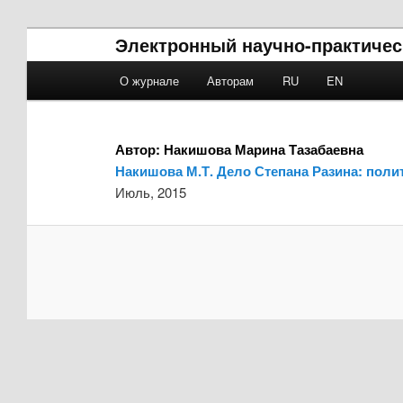
Электронный научно-практичес
Main menu
О журнале
Авторам
RU
EN
Skip to primary content
Skip to secondary content
Автор:
Накишова Марина Тазабаевна
Накишова М.Т. Дело Степана Разина: поли
Июль, 2015