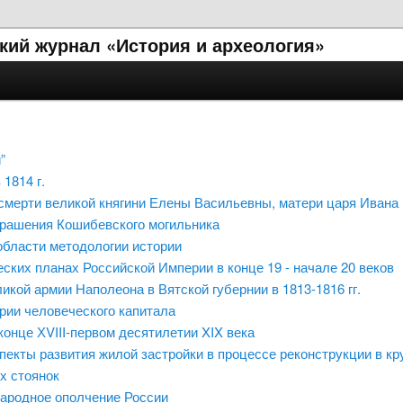
кий журнал «История и археология»
”
1814 г.
 смерти великой княгини Елены Васильевны, матери царя Ивана 
крашения Кошибевского могильника
области методологии истории
ских планах Российской Империи в конце 19 - начале 20 веков
кой армии Наполеона в Вятской губернии в 1813-1816 гг.
ории человеческого капитала
онце ХVIII-первом десятилетии XIX века
спекты развития жилой застройки в процессе реконструкции в кр
х стоянок
 Народное ополчение России