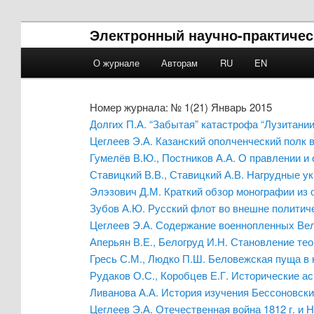
Электронный научно-практичес
Main menu
О журнале
Авторам
RU
EN
Skip to primary content
Skip to secondary content
Номер журнала: № 1(21) Январь 2015
Долгих П.А. “Забытая” катастрофа “Лузитании
Цеглеев Э.А. Казанский ополченческий полк в 
Гумелёв В.Ю., Постников А.А. О правлении и
Ставицкий В.В., Ставицкий А.В. Нагрудные у
Элэзович Д.М. Краткий обзор монографии из 
Зубов А.Ю. Русский флот во внешне политиче
Цеглеев Э.А. Содержание военнопленных Вели
Аперьян В.Е., Белогруд И.Н. Становление те
Гресь С.М., Людко П.Ш. Беловежская пуща в к
Рудаков О.С., Коробцев Е.Г. Исторические а
Ливанова А.А. История изучения Бессоновски
Цеглеев Э.А. Отечественная война 1812 г. и