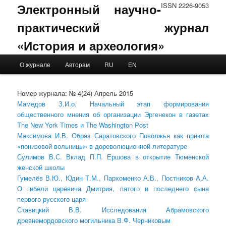
Электронный научно-
ISSN 2226-9053
практический журнал
«История и археология»
Main menu
О журнале
Авторам
RU
EN
Skip to primary content
Skip to secondary content
Номер журнала: № 4(24) Апрель 2015
Мамедов З.И.о. Начальный этап формирования
общественного мнения об организации Эргенекон в газетах
The New York Times и The Washington Post
Максимова И.В. Образ Саратовского Поволжья как приюта
«понизовой вольницы» в дореволюционной литературе
Сулимов В.С. Вклад П.П. Ершова в открытие Тюменской
женской школы
Гумелёв В.Ю., Юдин Т.М., Пархоменко А.В., Постников А.А.
О гибели царевича Дмитрия, пятого и последнего сына
первого русского царя
Ставицкий В.В. Исследования Абрамовского
древнемордовского могильника В.Ф. Черниковым