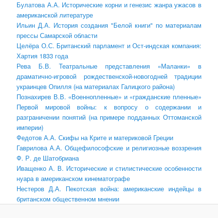
Булатова А.А. Исторические корни и генезис жанра ужасов в
американской литературе
Ильин Д.А. История создания "Белой книги" по материалам
прессы Самарской области
Целёра О.С. Британский парламент и Ост-индская компания:
Хартия 1833 года
Рева Б.В. Театральные представления «Маланки» в
драматично-игровой рождественской-новогодней традиции
украинцев Опилля (на материалах Галицкого района)
Познахирев В.В. «Военнопленные» и «гражданские пленные»
Первой мировой войны: к вопросу о содержании и
разграничении понятий (на примере подданных Оттоманской
империи)
Федотов А.А. Скифы на Крите и материковой Греции
Гаврилова А.А. Общефилософские и религиозные воззрения
Ф. Р. де Шатобриана
Иващенко А. В. Исторические и стилистические особенности
нуара в американском кинематографе
Нестеров Д.А. Пекотская война: американские индейцы в
британском общественном мнении